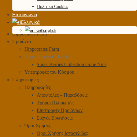
Πολιτική Cookies
Επικοινωνία
Ελληνικά
English
Hippocrates Farm
Προϊόντα
Hippocrates Farm
Super Berries Collection
Super Berries Collection Gone Nuts
Υπερτροφές του Κόσμου
Πληροφορίες
Πληροφορίες
Αποστολές – Παραδόσεις
Τρόποι Πληρωμής
Επιστροφές Προϊόντων
Συχνές Ερωτήσεις
Όροι Χρήσης
Όροι Χρήσης Ιστοσελίδας